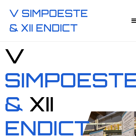
V SIMPOESTE
& XII ENDICT
V
SIMPOEST
&
XII
ENDICT