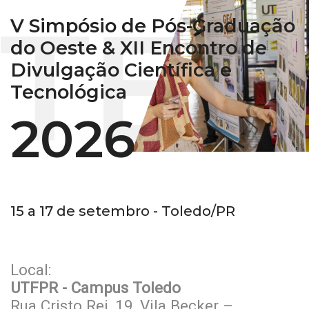
V Simpósio de Pós-Graduação
do Oeste & XII Encontro de
Divulgação Científica e
Tecnológica
2026
15 a 17 de setembro - Toledo/PR
Local:
UTFPR - Campus Toledo
Rua Cristo Rei, 19, Vila Becker –